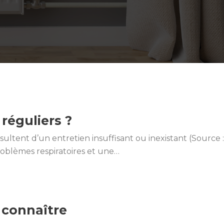
réguliers ?
tent d’un entretien insuffisant ou inexistant (Source :
roblèmes respiratoires et une…
 connaître