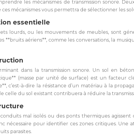
omprendre les mécanismes de transmission sonore. Deux 
de ces mécanismes vous permettra de sélectionner les solu
tion essentielle
bjets lourds, ou les mouvements de meubles, sont génér
 les **bruits aériens**, comme les conversations, la musiqu
ruction
minant dans la transmission sonore. Un sol en béton m
ique** (masse par unité de surface) est un facteur clé
ue**, c’est-à-dire la résistance d’un matériau à la propa
elle du sol existant contribuera à réduire la transmissi
tructure
s conduits mal isolés ou des ponts thermiques agissent c
nc nécessaire pour identifier ces zones critiques. Une a
its parasites.