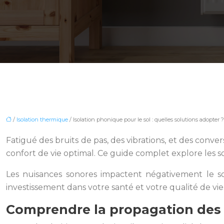
/
Isolation thermique
/ Isolation phonique pour le sol : quelles solutions adopter ?
Fatigué des bruits de pas, des vibrations, et des con
confort de vie optimal. Ce guide complet explore les sol
Les nuisances sonores impactent négativement le so
investissement dans votre santé et votre qualité de vi
Comprendre la propagation des b