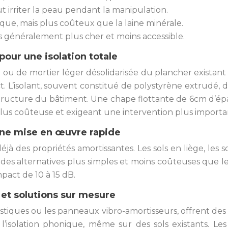
t irriter la peau pendant la manipulation.
que, mais plus coûteux que la laine minérale.
s généralement plus cher et moins accessible.
pour une isolation totale
n ou de mortier léger désolidarisée du plancher existan
ct. L’isolant, souvent constitué de polystyrène extrudé
 structure du bâtiment. Une chape flottante de 6cm d’épa
 plus coûteuse et exigeant une intervention plus importa
r une mise en œuvre rapide
à des propriétés amortissantes. Les sols en liège, les sol
s alternatives plus simples et moins coûteuses que les 
pact de 10 à 15 dB.
et solutions sur mesure
ques ou les panneaux vibro-amortisseurs, offrent des 
 l’isolation phonique, même sur des sols existants. L