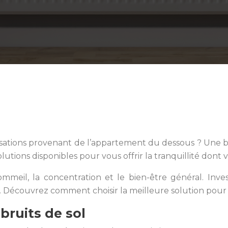
versations provenant de l’appartement du dessous ? Une b
utions disponibles pour vous offrir la tranquillité dont 
mmeil, la concentration et le bien-être général. Inve
e. Découvrez comment choisir la meilleure solution pour 
ruits de sol