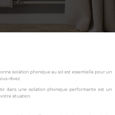
onne isolation phonique au sol est essentielle pour un
vous rêvez.
stir dans une isolation phonique performante est un
votre situation.