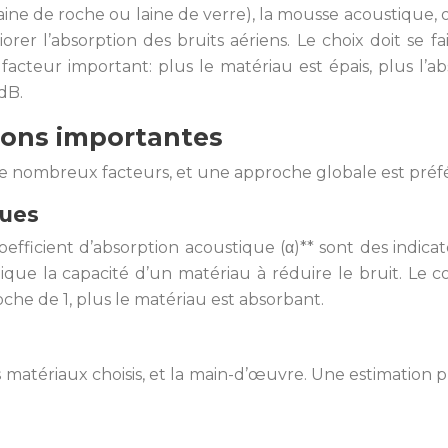
(laine de roche ou laine de verre), la mousse acoustique
iorer l’absorption des bruits aériens. Le choix doit se
acteur important: plus le matériau est épais, plus l’ab
dB.
ions importantes
de nombreux facteurs, et une approche globale est préfé
ques
**coefficient d’absorption acoustique (α)** sont des ind
que la capacité d’un matériau à réduire le bruit. Le coe
oche de 1, plus le matériau est absorbant.
 les matériaux choisis, et la main-d’œuvre. Une estimati