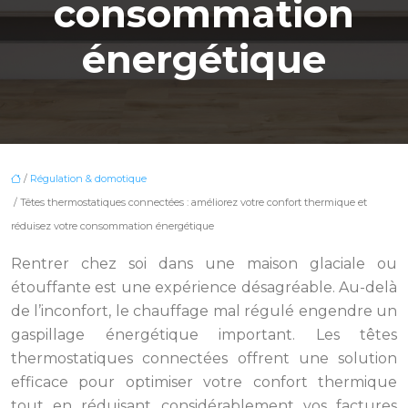
consommation
énergétique
/
Régulation & domotique
/ Têtes thermostatiques connectées : améliorez votre confort thermique et
réduisez votre consommation énergétique
Rentrer chez soi dans une maison glaciale ou
étouffante est une expérience désagréable. Au-delà
de l’inconfort, le chauffage mal régulé engendre un
gaspillage énergétique important. Les têtes
thermostatiques connectées offrent une solution
efficace pour optimiser votre confort thermique
tout en réduisant considérablement vos factures