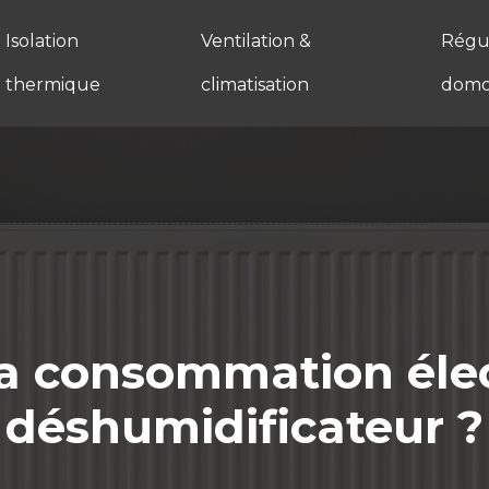
Isolation
Ventilation &
Régul
thermique
climatisation
domo
la consommation éle
déshumidificateur ?