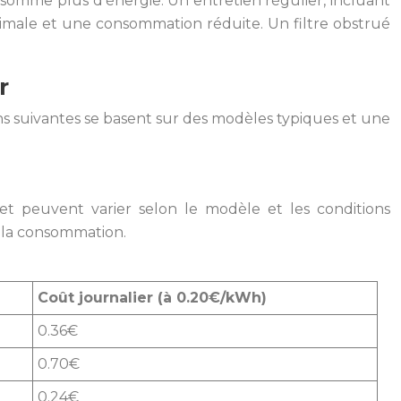
somme plus d’énergie. Un entretien régulier, incluant
timale et une consommation réduite. Un filtre obstrué
r
tions suivantes se basent sur des modèles typiques et une
et peuvent varier selon le modèle et les conditions
t la consommation.
Coût journalier (à 0.20€/kWh)
0.36€
0.70€
0.24€