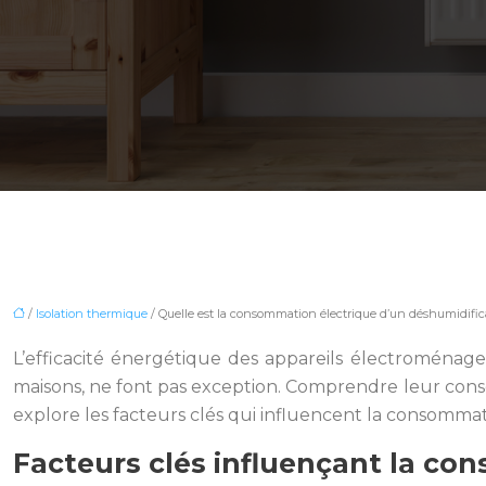
/
Isolation thermique
/ Quelle est la consommation électrique d’un déshumidific
L’efficacité énergétique des appareils électroménager
maisons, ne font pas exception. Comprendre leur conso
explore les facteurs clés qui influencent la consommat
Facteurs clés influençant la c