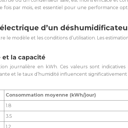
bstrué ou un condenseur sale, est moins efficace et con
 fois par mois, est essentiel pour une performance op
électrique d’un déshumidificateu
aître le modèle et les conditions d’utilisation. Les estima
et la capacité
n journalière en kWh. Ces valeurs sont indicatives 
ante et le taux d’humidité influencent significativemen
Consommation moyenne (kWh/jour)
1.8
3.5
1.2