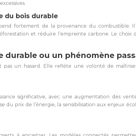
excessives.
e du bois durable
nd fortement de la provenance du combustible. Il est
éforestation et réduire l’empreinte carbone. Le choix
nce durable ou un phénomène pass
est pas un hasard. Elle reflète une volonté de maîtri
ssance significative, avec une augmentation des vent
sse du prix de l’énergie, la sensibilisation aux enjeux é
serts à encastrer. Les modèles connectés permette