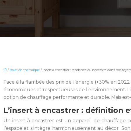
/
Isolation thermique
/ Insert à encastrer : tendance ou nécessité dans nos foyers
Face à la flambée des prix de l’énergie (+30% en 2022
économiques et respectueuses de l’environnement. L’
option de chauffage performante et durable. Mais est
L’insert à encastrer : définition 
Un insert à encastrer est un appareil de chauffage 
l’espace et s’intègre harmonieusement au décor. Son