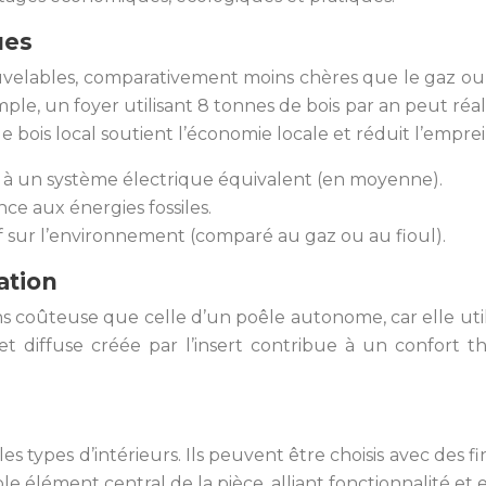
ues
ouvelables, comparativement moins chères que le gaz ou 
mple, un foyer utilisant 8 tonnes de bois par an peut ré
de bois local soutient l’économie locale et réduit l’empr
 à un système électrique équivalent (en moyenne).
e aux énergies fossiles.
if sur l’environnement (comparé au gaz ou au fioul).
ation
ins coûteuse que celle d’un poêle autonome, car elle util
t diffuse créée par l’insert contribue à un confort
es types d’intérieurs. Ils peuvent être choisis avec des fi
ble élément central de la pièce, alliant fonctionnalité et 