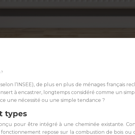
 ?
 selon l’INSEE), de plus en plus de ménages français rec
insert à encastrer, longtemps considéré comme un simp
-ce une nécessité ou une simple tendance ?
et types
conçu pour être intégré à une cheminée existante. Cont
 fonctionnement repose sur la combustion de bois ou 