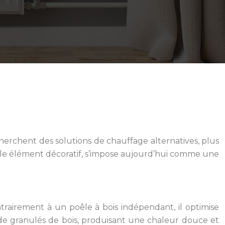
herchent des solutions de chauffage alternatives, plus
le élément décoratif, s’impose aujourd’hui comme une
rairement à un poêle à bois indépendant, il optimise
de granulés de bois, produisant une chaleur douce et