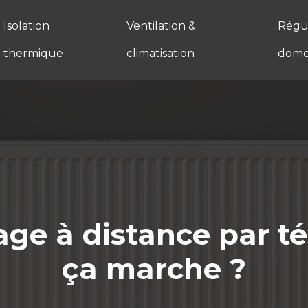
Isolation
Ventilation &
Régul
thermique
climatisation
domo
e à distance par t
ça marche ?