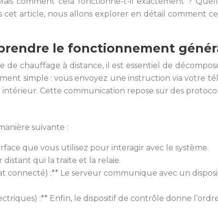
. Mais comment cela fonctionne-t-il exactement ? Quell
 cet article, nous allons explorer en détail comment cela
prendre le fonctionnement génér
e chauffage à distance, il est essentiel de décompos
ement simple : vous envoyez une instruction via votre t
intérieur. Cette communication repose sur des protocoles
anière suivante :
erface que vous utilisez pour interagir avec le système.
istant qui la traite et la relaie.
at connecté) :** Le serveur communique avec un disposi
riques) :** Enfin, le dispositif de contrôle donne l’ord