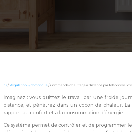
/
Régulation & domotique
/ Commande chauffage à distance par téléphone : c
Imaginez : vous quittez le travail par une froide jou
distance, et pénétrez dans un cocon de chaleur. La
rapport au confort et à la consommation d’énergie.
Ce système permet de contrôler et de programmer le c