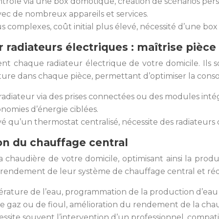
ntrôle via une box domotique, création de scénarios per
 avec de nombreux appareils et services.
lus complexes, coût initial plus élevé, nécessité d’une b
radiateurs électriques : maîtrise pièce
t chaque radiateur électrique de votre domicile. Ils s
ature dans chaque pièce, permettant d’optimiser la conso
radiateur via des prises connectées ou des modules inté
onomies d’énergie ciblées.
é qu’un thermostat centralisé, nécessite des radiateurs
on du chauffage central
chaudière de votre domicile, optimisant ainsi la produ
rendement de leur système de chauffage central et réd
pérature de l’eau, programmation de la production d’ea
e gaz ou de fioul, amélioration du rendement de la chau
essite souvent l’intervention d’un professionnel, compati