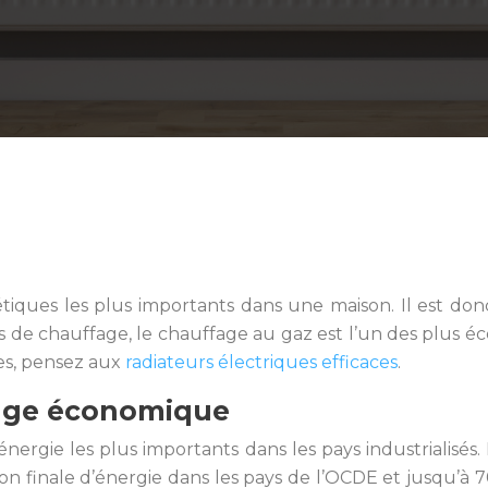
tiques les plus importants dans une maison. Il est don
es de chauffage, le chauffage au gaz est l’un des plus 
es, pensez aux
radiateurs électriques efficaces
.
fage économique
rgie les plus importants dans les pays industrialisés. E
finale d’énergie dans les pays de l’OCDE et jusqu’à 70