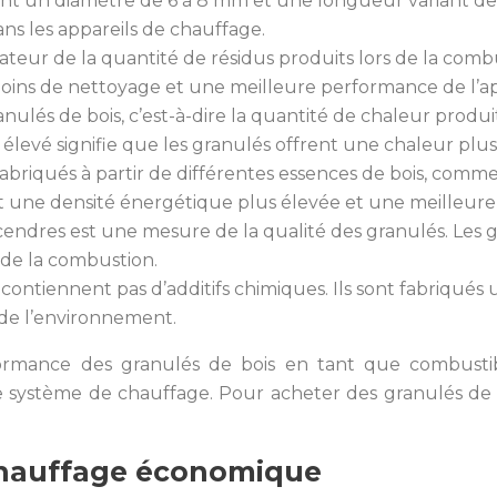
ent un diamètre de 6 à 8 mm et une longueur variant de
s les appareils de chauffage.
cateur de la quantité de résidus produits lors de la com
 moins de nettoyage et une meilleure performance de l’a
ranulés de bois, c’est-à-dire la quantité de chaleur produ
élevé signifie que les granulés offrent une chaleur plu
abriqués à partir de différentes essences de bois, comme
nt une densité énergétique plus élevée et une meilleur
 cendres est une mesure de la qualité des granulés. Les
 de la combustion.
 contiennent pas d’additifs chimiques. Ils sont fabriqués 
de l’environnement.
formance des granulés de bois en tant que combustib
tre système de chauffage. Pour acheter des granulés de
 chauffage économique