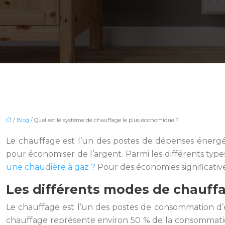
/
Blog
/ Quel est le système de chauffage le plus économique ?
Le chauffage est l’un des postes de dépenses énergé
pour économiser de l’argent. Parmi les différents typ
une chaudière à gaz ?
Pour des économies significativ
Les différents modes de chauf
Le chauffage est l’un des postes de consommation d’éne
chauffage représente environ 50 % de la consommation 