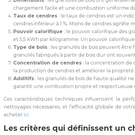
Dimensions
: les granulés de bois ont généralem
chargement facile et une combustion uniforme dan
Taux de cendres
: le taux de cendres est un indi
cendres inférieur à 1 %. Moins de cendres signifie
Pouvoir calorifique
: le pouvoir calorifique des g
et 5,5 kWh par kilogramme. Un pouvoir calorifique 
Type de bois
: les granulés de bois peuvent être f
granulés fabriqués à partir de bois dur ont souve
Concentration de cendres
: la concentration de
la production de cendres et améliorer la propreté
Additifs
: les granulés de bois de haute qualité ne
garantit une combustion propre et respectueuse 
Ces caractéristiques techniques influencent la per
nettoyages nécessaires, et l’efficacité globale de vo
acheter
ici
.
Les critères qui définissent un