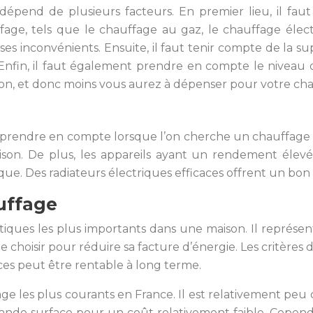
e dépend de plusieurs facteurs. En premier lieu, il f
uffage, tels que le chauffage au gaz, le chauffage élect
s inconvénients. Ensuite, il faut tenir compte de la su
. Enfin, il faut également prendre en compte le niveau 
son, et donc moins vous aurez à dépenser pour votre ch
 à prendre en compte lorsque l’on cherche un chauffage
son. De plus, les appareils ayant un rendement élevé
e. Des radiateurs électriques efficaces offrent un bo
auffage
tiques les plus importants dans une maison. Il repré
e choisir pour réduire sa facture d’énergie. Les critères d
aces peut être rentable à long terme.
e les plus courants en France. Il est relativement peu co
nde surface pour un coût relativement faible. Cependant, 