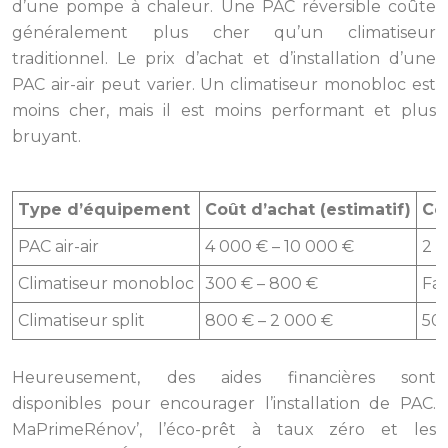
d’une pompe à chaleur. Une PAC réversible coûte
généralement plus cher qu’un climatiseur
traditionnel. Le prix d’achat et d’installation d’une
PAC air-air peut varier. Un climatiseur monobloc est
moins cher, mais il est moins performant et plus
bruyant.
Type d’équipement
Coût d’achat (estimatif)
Coû
PAC air-air
4 000 € – 10 000 €
2 0
Climatiseur monobloc
300 € – 800 €
Fac
Climatiseur split
800 € – 2 000 €
500
Heureusement, des aides financières sont
disponibles pour encourager l’installation de PAC.
MaPrimeRénov’, l’éco-prêt à taux zéro et les