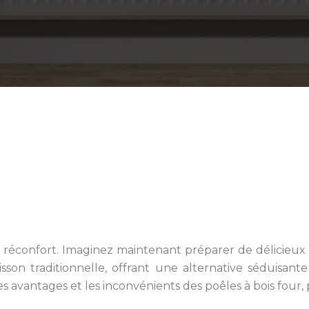
e réconfort. Imaginez maintenant préparer de délicieux
sson traditionnelle, offrant une alternative séduisan
 avantages et les inconvénients des poêles à bois four, p