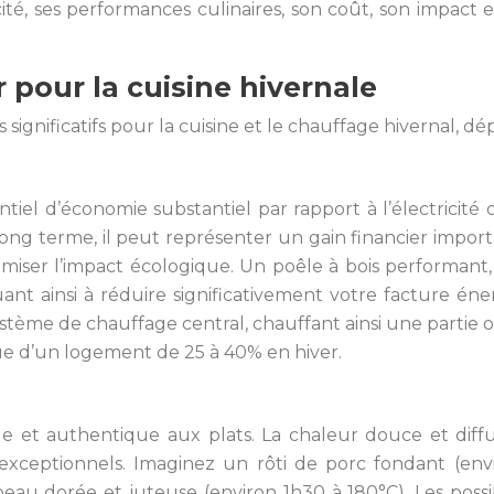
ité, ses performances culinaires, son coût, son impact 
 pour la cuisine hivernale
significatifs pour la cuisine et le chauffage hivernal, dé
tiel d’économie substantiel par rapport à l’électricité o
e long terme, il peut représenter un gain financier impor
imiser l’impact écologique. Un poêle à bois performant
nt ainsi à réduire significativement votre facture én
tème de chauffage central, chauffant ainsi une partie o
e d’un logement de 25 à 40% en hiver.
ue et authentique aux plats. La chaleur douce et dif
xceptionnels. Imaginez un rôti de porc fondant (envi
eau dorée et juteuse (environ 1h30 à 180°C). Les possibi