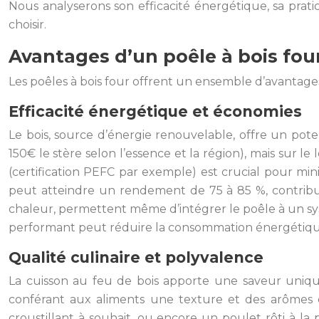
Nous analyserons son efficacité énergétique, sa pratic
choisir.
Avantages d’un poêle à bois four
Les poêles à bois four offrent un ensemble d’avantages 
Efficacité énergétique et économies
Le bois, source d’énergie renouvelable, offre un poten
150€ le stère selon l’essence et la région), mais sur l
(certification PEFC par exemple) est crucial pour min
peut atteindre un rendement de 75 à 85 %, contribua
chaleur, permettent même d’intégrer le poêle à un sys
performant peut réduire la consommation énergétiqu
Qualité culinaire et polyvalence
La cuisson au feu de bois apporte une saveur uniq
conférant aux aliments une texture et des arômes e
croustillant à souhait, ou encore un poulet rôti à la p