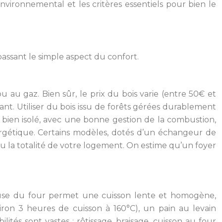
environnemental et les critères essentiels pour bien le
passant le simple aspect du confort.
u au gaz. Bien sûr, le prix du bois varie (entre 50€ et
tant. Utiliser du bois issu de forêts gérées durablement
, bien isolé, avec une bonne gestion de la combustion,
ergétique. Certains modèles, dotés d’un échangeur de
u la totalité de votre logement. On estime qu’un foyer
fuse du four permet une cuisson lente et homogène,
ron 3 heures de cuisson à 160°C), un pain au levain
lités sont vastes : rôtissage, braisage, cuisson au four