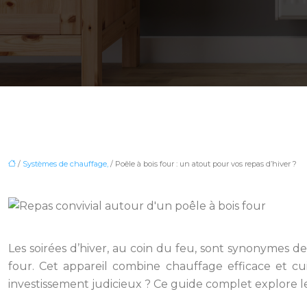
/
Systèmes de chauffage,
/ Poêle à bois four : un atout pour vos repas d’hiver ?
Les soirées d’hiver, au coin du feu, sont synonymes d
four. Cet appareil combine chauffage efficace et cui
investissement judicieux ? Ce guide complet explore les