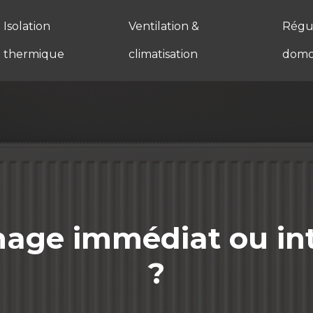
Isolation
Ventilation &
Régul
thermique
climatisation
domo
age immédiat ou int
?