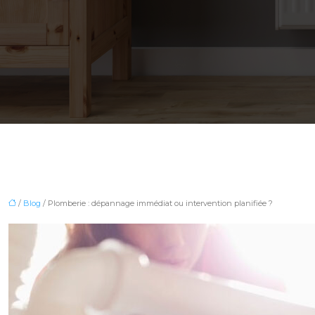
/
Blog
/ Plomberie : dépannage immédiat ou intervention planifiée ?