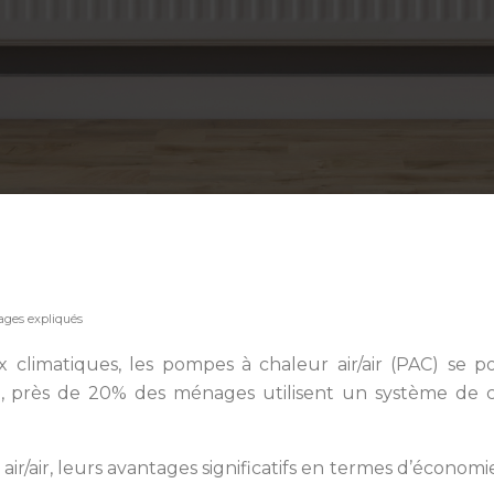
ages expliqués
ux climatiques, les pompes à chaleur air/air (PAC) se
, près de 20% des ménages utilisent un système de cli
air, leurs avantages significatifs en termes d’économies