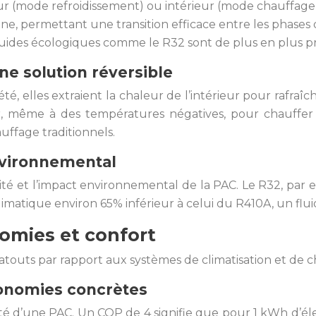
ieur (mode refroidissement) ou intérieur (mode chauffage
ène, permettant une transition efficace entre les phases 
luides écologiques comme le R32 sont de plus en plus pr
ne solution réversible
été, elles extraient la chaleur de l’intérieur pour rafraîch
ieur, même à des températures négatives, pour chauffe
ffage traditionnels.
environnemental
cacité et l’impact environnemental de la PAC. Le R32, par
matique environ 65% inférieur à celui du R410A, un flui
nomies et confort
touts par rapport aux systèmes de climatisation et de ch
conomies concrètes
ité d’une PAC. Un COP de 4 signifie que pour 1 kWh d’é