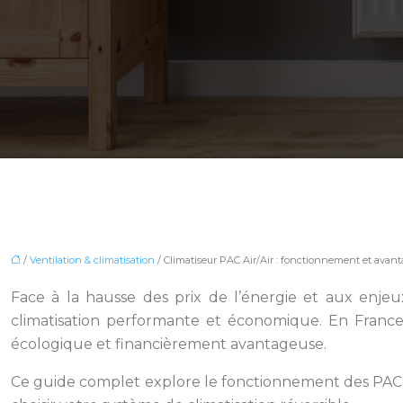
/
Ventilation & climatisation
/ Climatiseur PAC Air/Air : fonctionnement et avant
Face à la hausse des prix de l’énergie et aux enje
climatisation performante et économique. En France
écologique et financièrement avantageuse.
Ce guide complet explore le fonctionnement des PAC air/