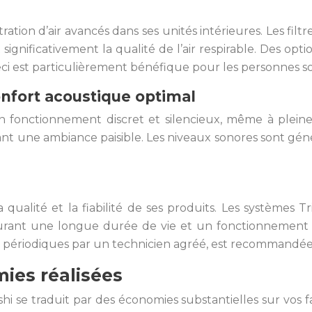
ration d’air avancés dans ses unités intérieures. Les filt
t significativement la qualité de l’air respirable. Des o
eci est particulièrement bénéfique pour les personnes so
nfort acoustique optimal
n fonctionnement discret et silencieux, même à pleine 
sant une ambiance paisible. Les niveaux sonores sont gé
qualité et la fiabilité de ses produits. Les systèmes T
surant une longue durée de vie et un fonctionnement 
ns périodiques par un technicien agréé, est recommandé
ies réalisées
ishi se traduit par des économies substantielles sur vos 