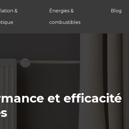
ation &
Énergies &
Blog
tique
combustibles
rmance et efficacité
es