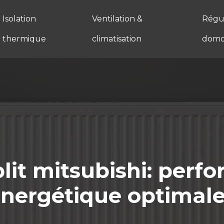
Isolation
Ventilation &
Régul
thermique
climatisation
domo
plit mitsubishi: perfo
nergétique optimal