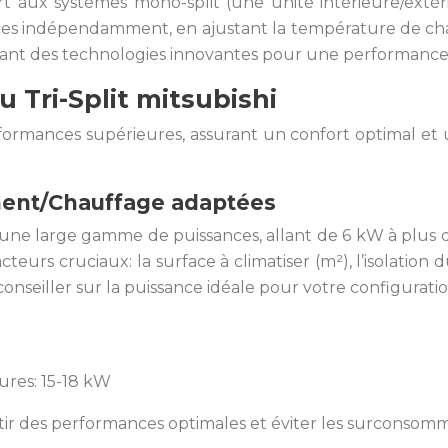
ort aux systèmes mono-split (une unité intérieure/extéri
ièces indépendamment, en ajustant la température de chac
ant des technologies innovantes pour une performance op
 Tri-Split mitsubishi
rformances supérieures, assurant un confort optimal et
ment/Chauffage adaptées
s une large gamme de puissances, allant de 6 kW à plus 
eurs cruciaux: la surface à climatiser (m²), l’isolation 
conseiller sur la puissance idéale pour votre configurati
res: 15-18 kW
ir des performances optimales et éviter les surconsomm