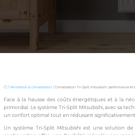
/
Ventilation & climatisation
/ Climatisation Tri-Split mitsubishi: performance et 
Face à la hausse des coûts énergétiques et à la néc
primordial. Le système Tri-Split Mitsubishi, avec sa t
un confort optimal tout en réduisant significativemen
Un système Tri-Split Mitsubishi est une solution de