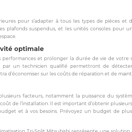
érieures pour s’adapter à tous les types de pièces et 
les plafonds suspendus, et les unités consoles pour 
espace.
vité optimale
s performances et prolonger la durée de vie de votre s
ques par un technicien qualifié permettront de détect
a d’économiser sur les coûts de réparation et de main
plusieurs facteurs, notamment la puissance du système,
 le coût de l’installation. Il est important d’obtenir plus
e budget et à vos besoins. Prévoyez un budget de plus
imatisation Tri-Split Mitsubishi représente une soluti