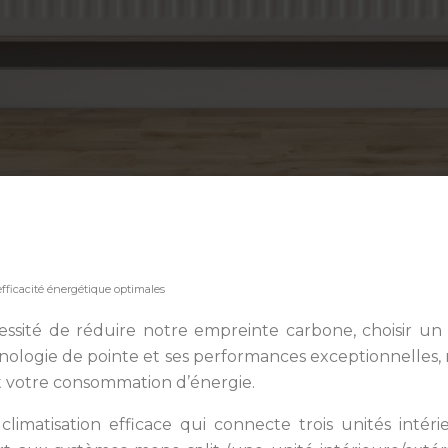
efficacité énergétique optimales
essité de réduire notre empreinte carbone, choisir u
echnologie de pointe et ses performances exceptionnelles
t votre consommation d’énergie.
 climatisation efficace qui connecte trois unités inté