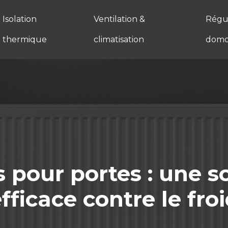
Isolation
Ventilation &
Régul
thermique
climatisation
domo
 pour portes : une s
fficace contre le fro