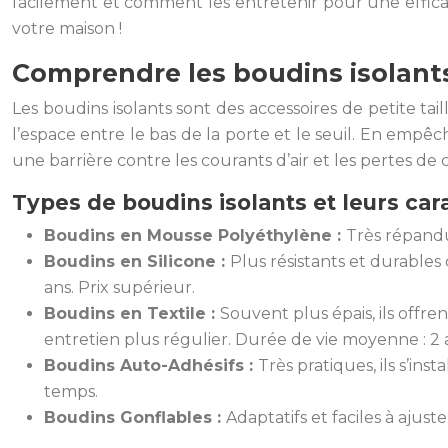
facilement et comment les entretenir pour une efficac
votre maison !
Comprendre les boudins isolants 
Les boudins isolants sont des accessoires de petite ta
l’espace entre le bas de la porte et le seuil. En empêch
une barrière contre les courants d’air et les pertes de
Types de boudins isolants et leurs car
Boudins en Mousse Polyéthylène :
Très répandus
Boudins en Silicone :
Plus résistants et durables 
ans. Prix supérieur.
Boudins en Textile :
Souvent plus épais, ils offre
entretien plus régulier. Durée de vie moyenne : 2 
Boudins Auto-Adhésifs :
Très pratiques, ils s’i
temps.
Boudins Gonflables :
Adaptatifs et faciles à ajus