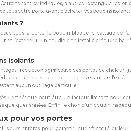
 Certains sont cylindriques, d’autres rectangulaires, 
ace sous votre porte avant d’acheter vos boudins isolants
lants ?
pace sous la porte, le boudin bloque le passage de l’air f
ieur et l’extérieur. Un boudin bien installé crée une barriè
s isolants
antages : réduction significative des pertes de chaleur (
duction des nuisances sonores provenant de l’extérieu
essitant aucun outillage particulier.
s. L’esthétique peut être un facteur limitant pour certa
ès quelques années. Enfin, le choix d’un boudin inadéq
aux pour vos portes
lusieurs critères pour garantir leur efficacité et le