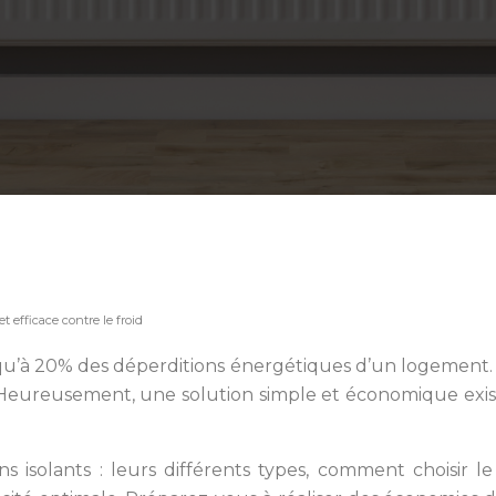
t efficace contre le froid
qu’à 20% des déperditions énergétiques d’un logement. C
 Heureusement, une solution simple et économique existe
 isolants : leurs différents types, comment choisir l