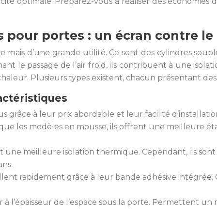
ité optimale. Préparez-vous à réaliser des économies d’é
pour portes : un écran contre le 
ille mais d’une grande utilité. Ce sont des cylindres so
ant le passage de l’air froid, ils contribuent à une isol
 chaleur. Plusieurs types existent, chacun présentant de
actéristiques
 grâce à leur prix abordable et leur facilité d’installatio
que les modèles en mousse, ils offrent une meilleure étanc
nt une meilleure isolation thermique. Cependant, ils sont
ans.
nstallent rapidement grâce à leur bande adhésive intégré
ter à l’épaisseur de l’espace sous la porte. Permettent un