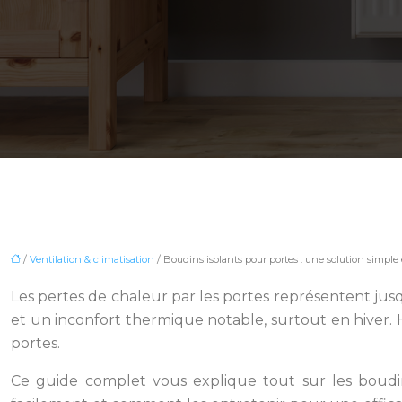
/
Ventilation & climatisation
/ Boudins isolants pour portes : une solution simple e
Les pertes de chaleur par les portes représentent jus
et un inconfort thermique notable, surtout en hiver.
portes.
Ce guide complet vous explique tout sur les boudins