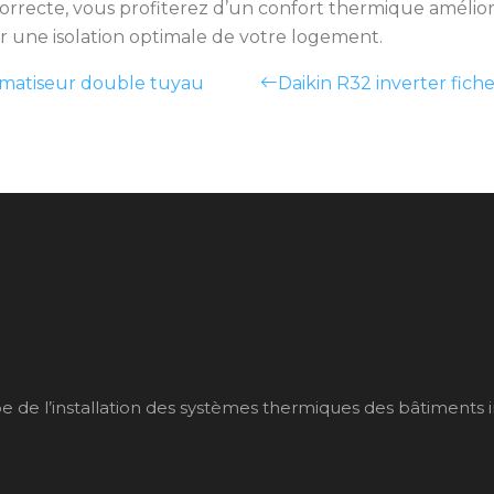
correcte, vous profiterez d’un confort thermique amélior
r une isolation optimale de votre logement.
limatiseur double tuyau
Daikin R32 inverter fiche 
de l’installation des systèmes thermiques des bâtiments indiv