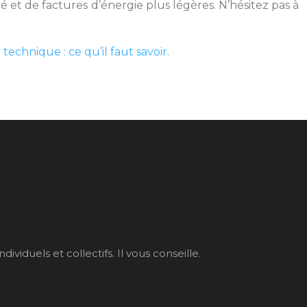
é et de factures d’énergie plus légères. N’hésitez pas à
technique : ce qu’il faut savoir.
iduels et collectifs. Il vous conseille.