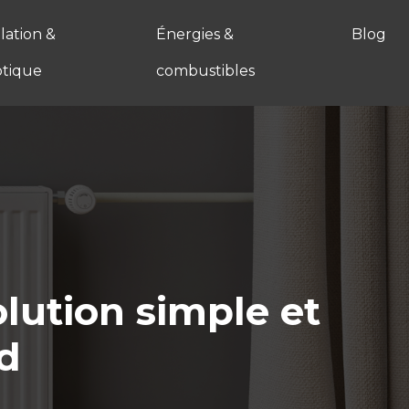
ation &
Énergies &
Blog
tique
combustibles
olution simple et
id