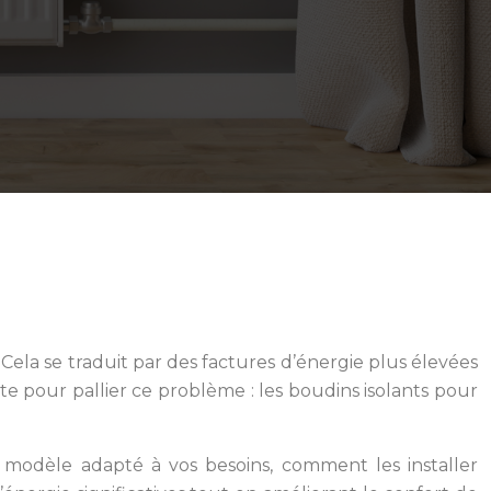
ela se traduit par des factures d’énergie plus élevées
 pour pallier ce problème : les boudins isolants pour
e modèle adapté à vos besoins, comment les installer