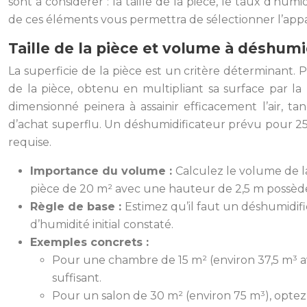
sont à considérer : la taille de la pièce, le taux d’h
de ces éléments vous permettra de sélectionner l’appar
Taille de la pièce et volume à déshumi
La superficie de la pièce est un critère déterminant. 
de la pièce, obtenu en multipliant sa surface par l
dimensionné peinera à assainir efficacement l’air,
d’achat superflu. Un déshumidificateur prévu pour 25 
requise.
Importance du volume :
Calculez le volume de l
pièce de 20 m² avec une hauteur de 2,5 m possèd
Règle de base :
Estimez qu’il faut un déshumidific
d’humidité initial constaté.
Exemples concrets :
Pour une chambre de 15 m² (environ 37,5 m³ av
suffisant.
Pour un salon de 30 m² (environ 75 m³), optez p