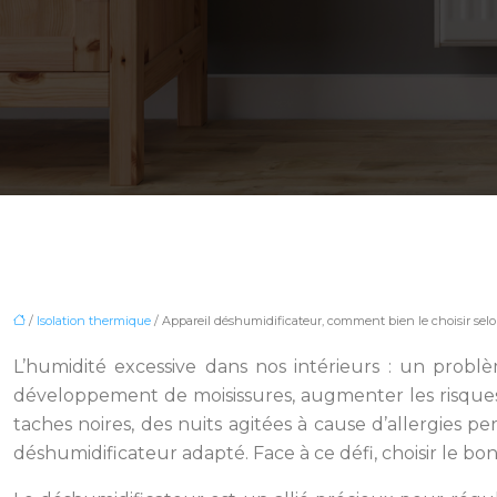
/
Isolation thermique
/ Appareil déshumidificateur, comment bien le choisir sel
L’humidité excessive dans nos intérieurs : un prob
développement de moisissures, augmenter les risques
taches noires, des nuits agitées à cause d’allergies
déshumidificateur adapté. Face à ce défi, choisir le bon