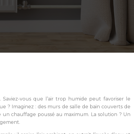
Saviez-vous que l’air trop humide peut favoriser le
e ? Imaginez : des murs de salle de bain couverts de
lgré un chauffage poussé au maximum. La solution ? Un
logement.