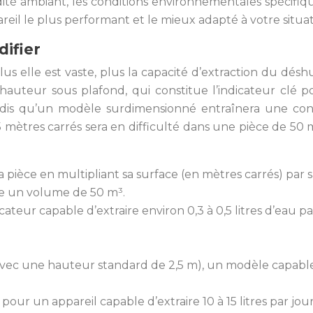
umidité ambiant, les conditions environnementales spécifi
eil le plus performant et le mieux adapté à votre situat
difier
Plus elle est vaste, plus la capacité d’extraction du dé
a hauteur sous plafond, qui constitue l’indicateur cl
 tandis qu’un modèle surdimensionné entraînera une c
mètres carrés sera en difficulté dans une pièce de 50 
a pièce en multipliant sa surface (en mètres carrés) par
e un volume de 50 m³.
ateur capable d’extraire environ 0,3 à 0,5 litres d’eau p
ec une hauteur standard de 2,5 m), un modèle capable d’
our un appareil capable d’extraire 10 à 15 litres par jour