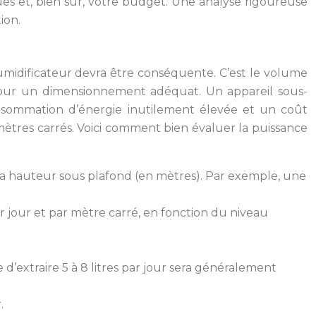
ques et, bien sûr, votre budget. Une analyse rigoureuse
ion.
shumidificateur devra être conséquente. C’est le volume
é pour un dimensionnement adéquat. Un appareil sous-
onsommation d’énergie inutilement élevée et un coût
mètres carrés. Voici comment bien évaluer la puissance
 sa hauteur sous plafond (en mètres). Par exemple, une
ar jour et par mètre carré, en fonction du niveau
extraire 5 à 8 litres par jour sera généralement
.