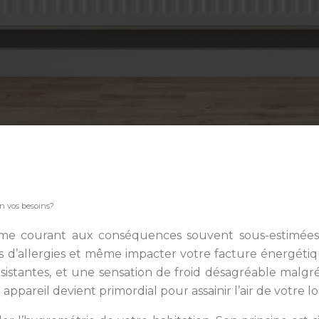
on vos besoins?
lème courant aux conséquences souvent sous-estimées. 
 d’allergies et même impacter votre facture énergétiqu
 persistantes, et une sensation de froid désagréable ma
 appareil devient primordial pour assainir l’air de votre 