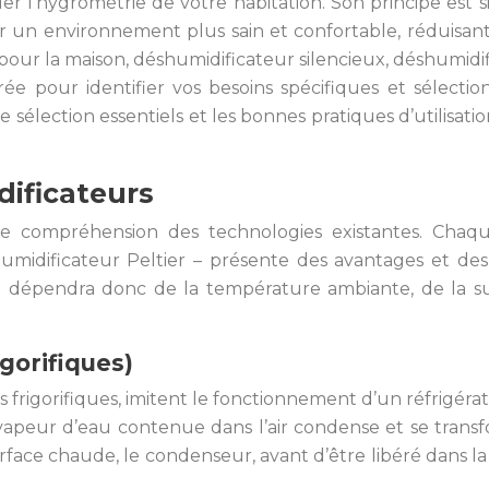
 l’hygrométrie de votre habitation. Son principe est simpl
r un environnement plus sain et confortable, réduisant ai
pour la maison, déshumidificateur silencieux, déshumidifi
e pour identifier vos besoins spécifiques et sélection
de sélection essentiels et les bonnes pratiques d’utilisati
dificateurs
ne compréhension des technologies existantes. Chaqu
umidificateur Peltier – présente des avantages et des
le dépendra donc de la température ambiante, de la su
gorifiques)
rigorifiques, imitent le fonctionnement d’un réfrigérate
 vapeur d’eau contenue dans l’air condense et se transf
surface chaude, le condenseur, avant d’être libéré dans l