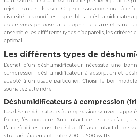
Le déshumidificateur est un allié précieux pour réguler
rejette un air plus sec. Ce processus contribue à crée
diversité des modèles disponibles – déshumidificateur 
guide vous propose une approche claire et structuré
ensemble les différents types d’appareils, les critères 
optimal.
Les différents types de déshumi
L’achat d’un déshumidificateur nécessite une bon
compression, déshumidificateur à absorption et désh
adapté à un usage particulier. Choisir le bon modè
souhaitez atteindre.
Déshumidificateurs à compression (fri
Les déshumidificateurs à compression, souvent appelés f
froide, l’évaporateur. Au contact de cette surface, la
L’air refroidi est ensuite réchauffé au contact d’une 
situe généralement entre 200 et 500 watts.