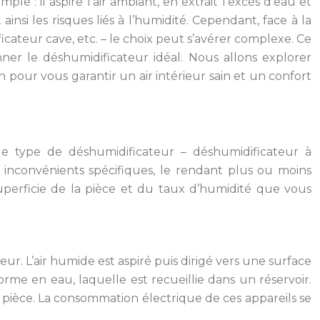
e : il aspire l’air ambiant, en extrait l’excès d’eau et
nsi les risques liés à l’humidité. Cependant, face à la
cateur cave, etc. – le choix peut s’avérer complexe. Ce
ner le déshumidificateur idéal. Nous allons explorer
on pour vous garantir un air intérieur sain et un confort
e type de déshumidificateur – déshumidificateur à
 inconvénients spécifiques, le rendant plus ou moins
perficie de la pièce et du taux d’humidité que vous
ur. L’air humide est aspiré puis dirigé vers une surface
orme en eau, laquelle est recueillie dans un réservoir.
a pièce. La consommation électrique de ces appareils se