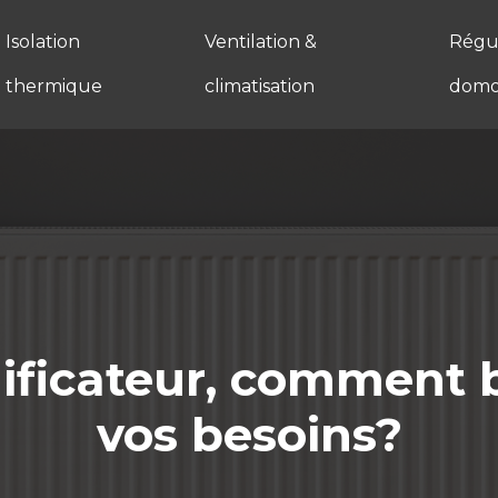
Isolation
Ventilation &
Régul
thermique
climatisation
domo
ficateur, comment bi
vos besoins?